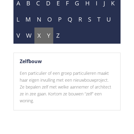
A
B
C
D
E
F
G
H
I
J
K
L
M
N
O
P
Q
R
S
T
U
V
W
X
Y
Z
Zelfbouw
Een particulier of een groep particulieren maakt
haar eigen invulling met een nieuwbouwproject.
Ze bepalen zelf met welke aannemer of architect
ze in zee gaan. Kortom ze bouwen “zelf” een
woning.