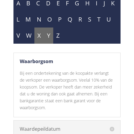
A
B
C
D
E
F
G
H
I
J
K
L
M
N
O
P
Q
R
S
T
U
V
W
X
Y
Z
Waarborgsom
Bij een ondertekening van de koopakte verlangt
de verkoper een waarborgsom. Veelal 10% van de
koopsom. De verkoper heeft dan meer zekerheid
dat u de woning dan ook gaat afnemen. Bij een
bankgarantie staat een bank garant voor de
waarborgsom.
Waardepeildatum